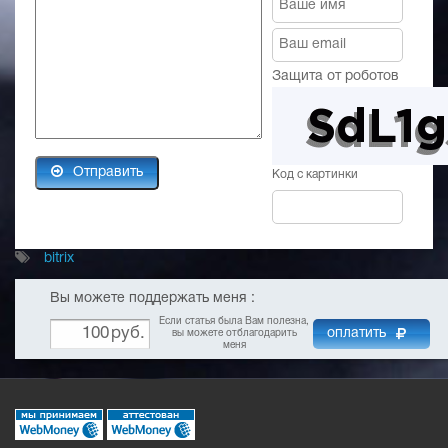
// выполняем запрос

$rsData = new CDBResult($rsData, $sTableID); // 
Защита от роботов
// а далее простой цикл

while($arRes = $rsData->Fetch()){

    print_r($arRes);

}
Отправить
Код с картинки
bitrix
Вы можете поддержать меня :
Если статья была Вам полезна,
руб.
оплатить
вы можете отблагодарить
меня