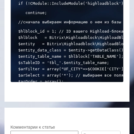
if (!CModule::IncludeModule('highloadblock'))
   continue;
//сначала выбираем информацию о нем из базы данн
$hlblock_id = 1; // ID вашего Highload-блока

$hlblock   = Bitrix\Highloadblock\HighloadBlockT
$entity   = Bitrix\Highloadblock\HighloadBlockTa
$entity_data_class = $entity->getDataClass(); // 
$entity_table_name = $hlblock['TABLE_NAME']; // 
$sTableID = 'tbl_'.$entity_table_name;

$arFilter = array("UF_CITY"=>$COOKIE['CITY']); //
$arSelect = array('*'); // выбираем все поля

$arOrder = array();

// подготавливаем данные

$rsData = $entity_data_class::getList(array(

    "select" => $arSelect,

    "filter" => $arFilter,

    "limit" => '500', //ограничим выборку пятью э
    "order" => $arOrder

Комментарии к статье
));
